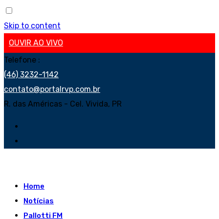
Skip to content
OUVIR AO VIVO
Telefone :
(46) 3232-1142
contato@portalrvp.com.br
R. das Américas - Cel. Vivida, PR
Home
Notícias
Pallotti FM