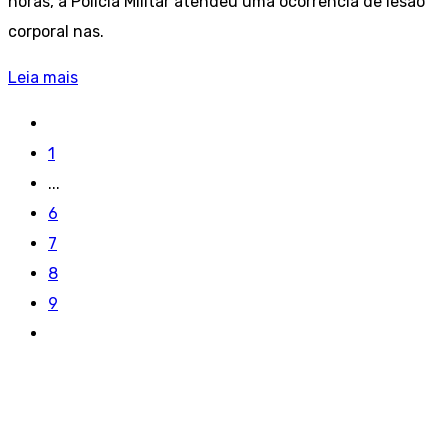
horas, a Polícia Militar atendeu uma ocorrência de lesão
corporal nas.
Leia mais
1
...
6
7
8
9