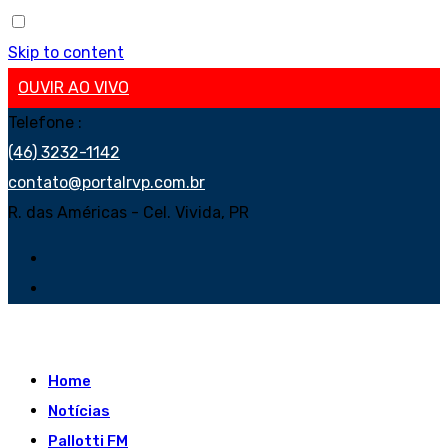
Skip to content
OUVIR AO VIVO
Telefone :
(46) 3232-1142
contato@portalrvp.com.br
R. das Américas - Cel. Vivida, PR
Home
Notícias
Pallotti FM