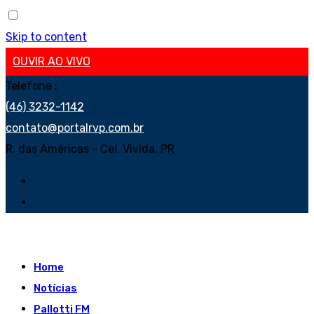
Skip to content
OUVIR AO VIVO
Telefone :
(46) 3232-1142
contato@portalrvp.com.br
R. das Américas - Cel. Vivida, PR
Home
Notícias
Pallotti FM