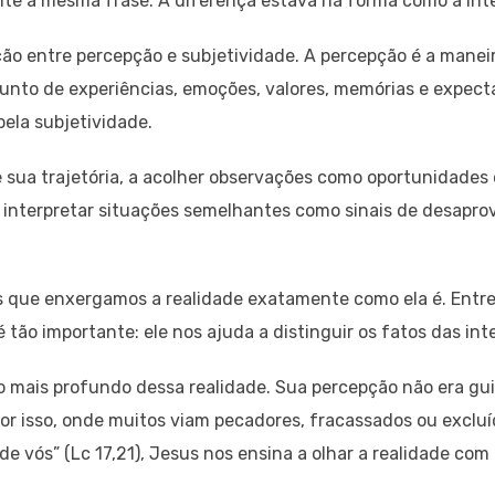
e a mesma frase. A diferença estava na forma como a int
ção entre percepção e subjetividade. A percepção é a mane
junto de experiências, emoções, valores, memórias e expect
pela subjetividade.
e sua trajetória, a acolher observações como oportunidades
 a interpretar situações semelhantes como sinais de desapro
os que enxergamos a realidade exatamente como ela é. Ent
tão importante: ele nos ajuda a distinguir os fatos das in
o mais profundo dessa realidade. Sua percepção não era gui
r isso, onde muitos viam pecadores, fracassados ou excluído
e vós” (Lc 17,21), Jesus nos ensina a olhar a realidade com 