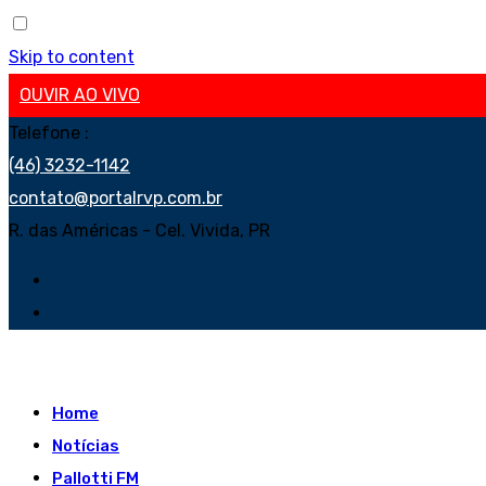
Skip to content
OUVIR AO VIVO
Telefone :
(46) 3232-1142
contato@portalrvp.com.br
R. das Américas - Cel. Vivida, PR
Home
Notícias
Pallotti FM