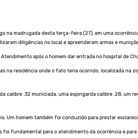
o na madrugada desta terça-feira (27), em uma ocorrência 
ealizaram diligências no local e apreenderam armas e muniçõe
e Atendimento após o homem dar entrada no hospital de Cho
cias na residência onde o fato teria ocorrido, localizada na 
a calibre .32 municiada, uma espingarda calibre .28, um re
veis. Um homem também foi conduzido para prestar esclarec
pes foi fundamental para o atendimento da ocorrência e par