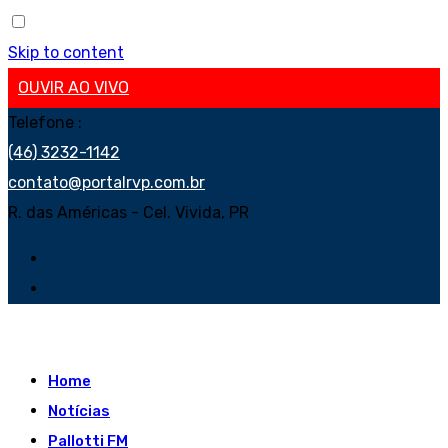
Skip to content
OUVIR AO VIVO
Telefone :
(46) 3232-1142
contato@portalrvp.com.br
R. das Américas - Cel. Vivida, PR
Home
Notícias
Pallotti FM