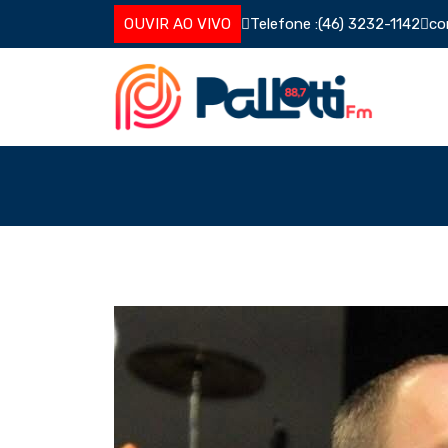
Skip
OUVIR AO VIVO
Telefone :
(46) 3232-1142
co
to
content