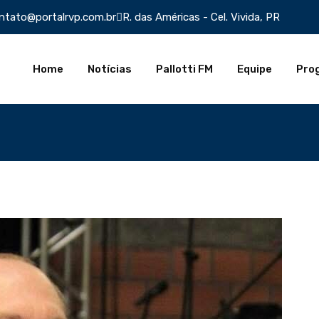
ntato@portalrvp.com.br
R. das Américas - Cel. Vivida, PR
Home
Notícias
Pallotti FM
Equipe
Pro