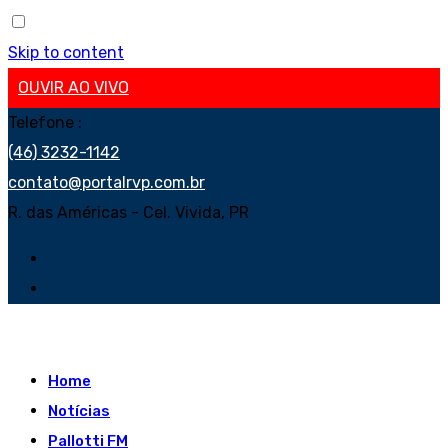
Skip to content
OUVIR AO VIVO
Telefone :
(46) 3232-1142
contato@portalrvp.com.br
R. das Américas - Cel. Vivida, PR
Home
Notícias
Pallotti FM