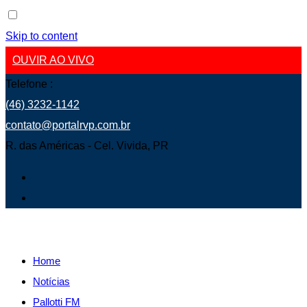
Skip to content
OUVIR AO VIVO
Telefone :
(46) 3232-1142
contato@portalrvp.com.br
R. das Américas - Cel. Vivida, PR
Home
Notícias
Pallotti FM